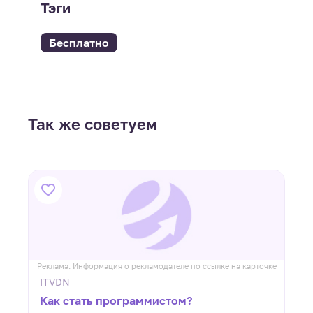
Тэги
Бесплатно
Так же советуем
ке
Реклама. Информация о рекламодателе по ссылке на карточке
Р
ITVDN
Как стать программистом?