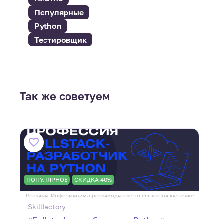
Популярные
Python
Тестировщик
Так же советуем
ПОПУЛЯРНОЕ
СКИДКА 40%
ке
Реклама. Информация о рекламодателе по ссылке на карточке
Р
Skillfactory