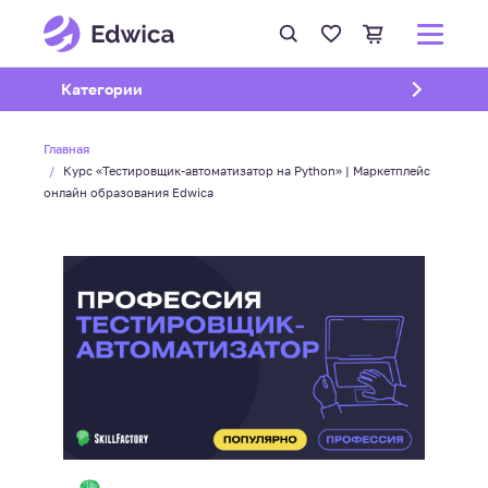
Открыть подменю
Категории
Главная
Курс «Тестировщик-автоматизатор на Python» | Маркетплейс
онлайн образования Edwica