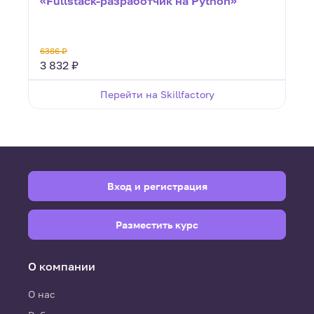
«Fullstack-разработчик на Python»
6386 ₽
3 832 ₽
Перейти на Skillfactory
Вход и регистрация
Разместить курс
О компании
О нас