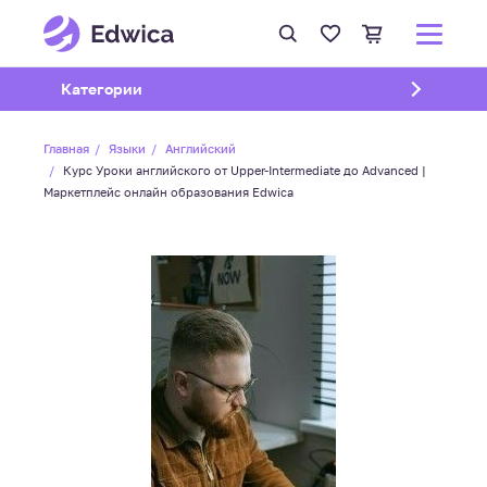
Открыть подменю
Категории
Главная
Языки
Английский
Курс Уроки английского от Upper-Intermediate до Advanced |
Маркетплейс онлайн образования Edwica