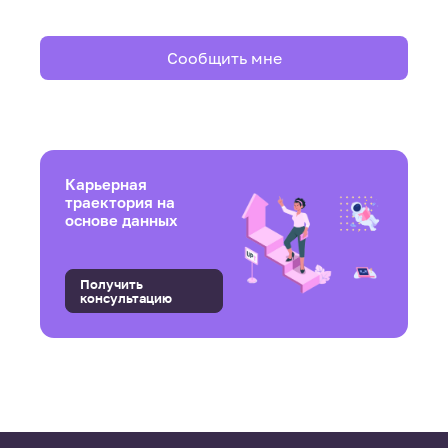
Сообщить мне
Карьерная
траектория на
основе данных
Получить
консультацию