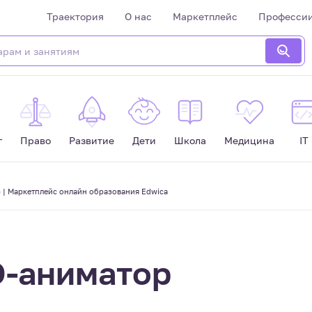
Траектория
О нас
Маркетплейс
Професси
г
Право
Развитие
Дети
Школа
Медицина
IT
 | Маркетплейс онлайн образования Edwica
D-аниматор