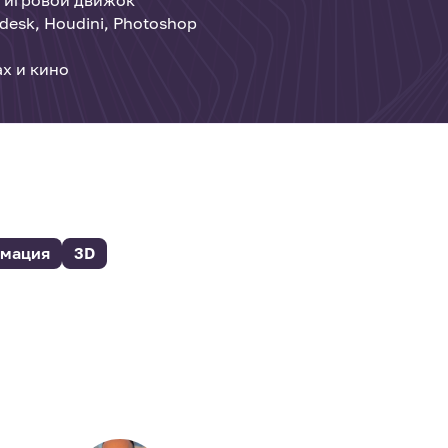
esk, Houdini, Photoshop
х и кино
мация
3D