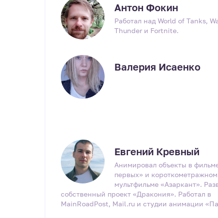
Антон Фокин
Работал над World of Tanks, W
Thunder и Fortnite.
Валерия Исаенко
Евгений Кревный
Анимировал объекты в фильм
первых» и короткометражном
мультфильме «Азаркант». Раз
собственный проект «Дракония». Работал в
MainRoadPost, Mail.ru и студии анимации «П