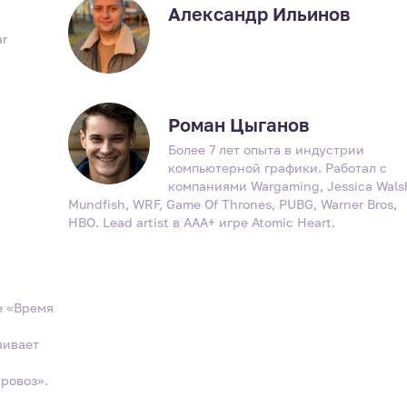
Александр Ильинов
ar
Роман Цыганов
Более 7 лет опыта в индустрии
компьютерной графики. Работал с
компаниями Wargaming, Jessica Wals
Mundfish, WRF, Game Of Thrones, PUBG, Warner Bros,
HBO. Lead artist в ААА+ игре Atomic Heart.
е «Время
вивает
аровоз».