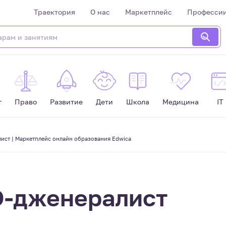
Траектория
О нас
Маркетплейс
Професси
г
Право
Развитие
Дети
Школа
Медицина
IT
ист | Маркетплейс онлайн образования Edwica
D-дженералист