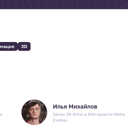
мация
3D
Илья Михайлов
ar
Senior 3D Artist в ААА-проекте Metro
Exodus.