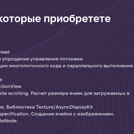
 которые приобретете
read
 и упрощение управления потоками
ации многопоточного кода и параллельного выполнения
e
ctionView
inite scrolling. Расчет размера ячеек для загружаемых в
. Библиотека Texture/AsyncDisplayKit
specification. Создание ячейки с изображением.
leNode.