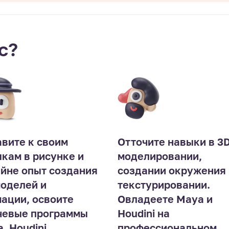
с?
вите к своим
Отточите навыки в 3D
кам в рисунке и
моделировании,
йне опыт создания
создании окружения 
оделей и
текстурировании.
ации, освоите
Овладеете Maya и
евые программы 
Houdini на
, Houdini,
профессиональном