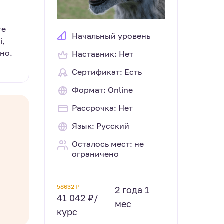
те
Начальный уровень
i,
но.
Наставник: Нет
Сертификат: Есть
Формат: Online
Рассрочка: Нет
Язык: Русский
Осталось мест: не
ограничено
58632 ₽
2 года 1
41 042 ₽/
мес
курс