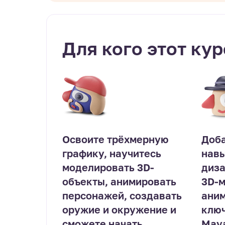
Для кого этот кур
Освоите трёхмерную
Доба
графику, научитесь
навы
моделировать 3D-
диза
объекты, анимировать
3D-м
персонажей, создавать
аним
оружие и окружение и
ключ
сможете начать
Maya