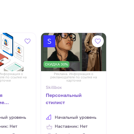
СКИДКА 30%
 Информация о
Реклама. Информация о
ле по ссылке на
рекламодателе по ссылке на
рточке
карточке
Skillbox
я
Персональный
ие
стилист
ом 2.0
ный уровень
Начальный уровень
ник: Нет
Наставник: Нет