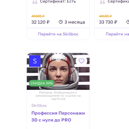
Сертификат: Есть
Сертифика
45885 ₽
48185 ₽
32 120 ₽
3 месяца
33 730 ₽
Перейти на Skillbox
Перейти на
СКИДКА 30%
Реклама. Информация о
рекламодателе по ссылке на
карточке
Skillbox
Профессия Персонажи
3D с нуля до PRO