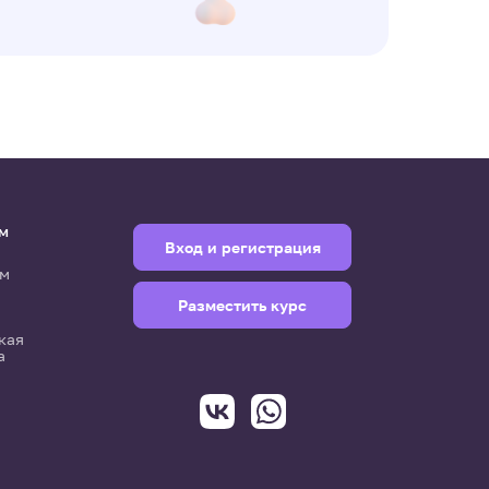
м
Вход и регистрация
м
Разместить курс
кая
а