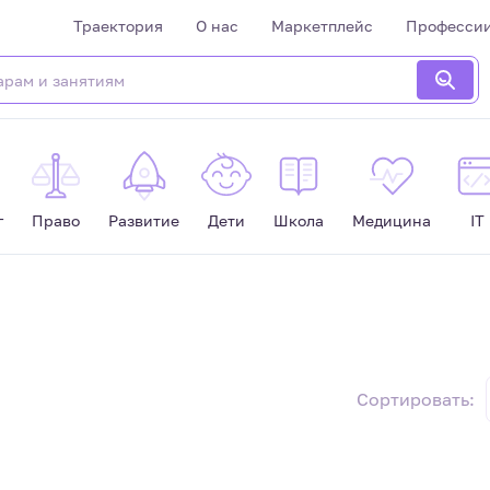
Траектория
О нас
Маркетплейс
Професси
г
Право
Развитие
Дети
Школа
Медицина
IT
Сортировать: