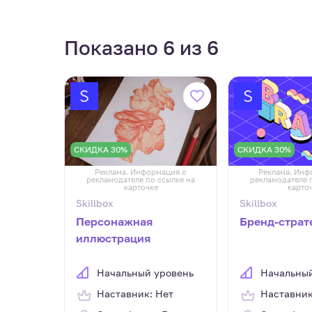
Показано 6 из 6
СКИДКА 30%
СКИДКА 30%
Реклама. Информация о
Реклама. Инф
рекламодателе по ссылке на
рекламодателе 
карточке
карто
Skillbox
Skillbox
Персонажная
Бренд-страт
иллюстрация
Начальный уровень
Начальный
Наставник: Нет
Наставник