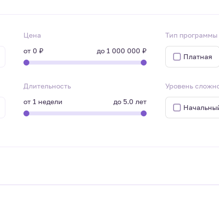
Цена
Тип программы
от
0 ₽
до
1 000 000 ₽
Платная
Длительность
Уровень сложн
от
1
недели
до
5.0
лет
Начальны