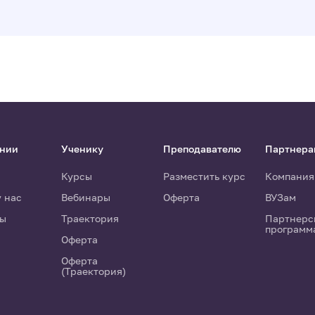
ании
Ученику
Преподавателю
Партнера
Курсы
Разместить курс
Компания
у нас
Вебинары
Оферта
ВУЗам
ты
Траектория
Партнерс
программ
Оферта
Оферта
(Траектория)