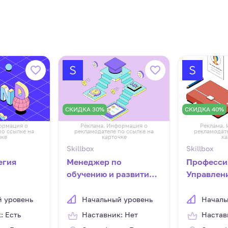
СКИДКА 30%
СКИДКА 40%
ормация о
Реклама. Информация о
Реклама.
по ссылке на
рекламодателе по ссылке на
рекламодате
чке
карточке
ка
Skillbox
Skillbox
егия
Менеджер по
Професси
обучению и развитию
Управлен
персонала
персонал
 уровень
Начальный уровень
Началь
: Есть
Наставник: Нет
Настав