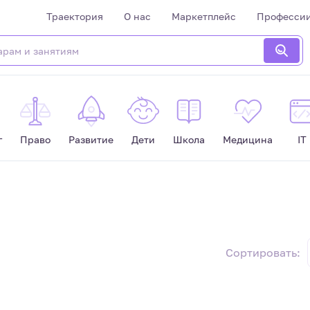
Траектория
О нас
Маркетплейс
Професси
г
Право
Развитие
Дети
Школа
Медицина
IT
Сортировать: