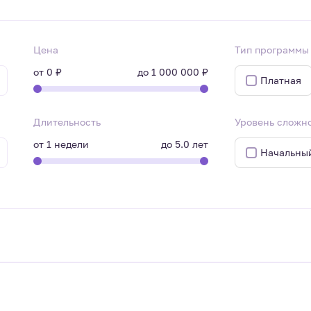
Цена
Тип программы
от
0 ₽
до
1 000 000 ₽
Платная
Длительность
Уровень сложн
от
1
недели
до
5.0
лет
Начальны