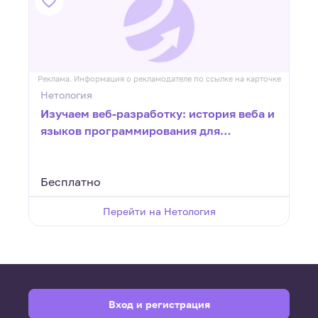
ке
Реклама. Информация о рекламодателе по ссылке на карточке
Р
Нетология
Изучаем веб-разработку: история веба и
языков программирования для
начинающих
Бесплатно
Перейти на Нетология
Вход и регистрация