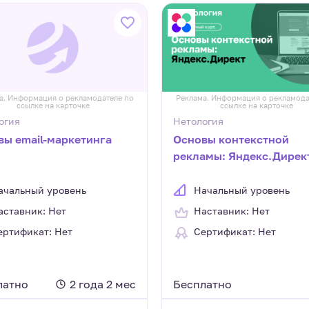
а. Информация о рекламодателе по
Реклама. Информация о рекламода
ссылке на карточке
ссылке на карточке
огия
Нетология
вы email-маркетинга
Основы контекстной
рекламы: Яндекс.Дирек
ачальный уровень
Начальный уровень
аставник: Нет
Наставник: Нет
ертификат: Нет
Сертификат: Нет
латно
2 года 2 мес
Бесплатно