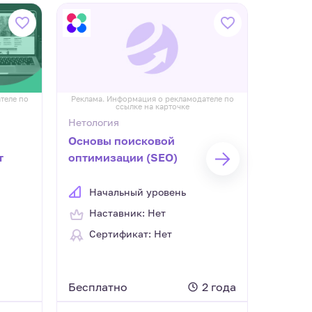
теле по
Реклама. Информация о рекламодателе по
Реклама.
ссылке на карточке
Нетология
Нетоло
Основы поисковой
Поиск 
т
оптимизации (SEO)
падени
конве
Начальный уровень
Нач
Наставник: Нет
Нас
Сертификат: Нет
Сер
Бесплатно
2 года
Беспл