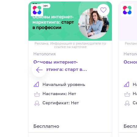
дателе по
Реклама. Информация о рекламодателе по
Реклам
ссылке на карточке
Нетология
Нетол
г
Основы интернет-
Осно
маркетинга: старт в
профессии
Начальный уровень
Н
Наставник: Нет
Н
Сертификат: Нет
С
од 7 мес
Бесплатно
Бесп