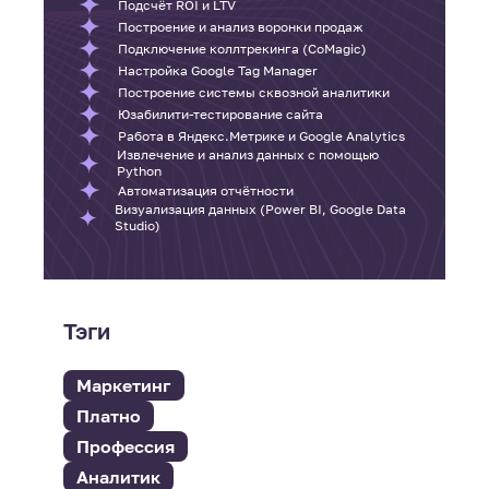
Подсчёт ROI и LTV
Построение и анализ воронки продаж
Подключение коллтрекинга (CoMagic)
Настройка Google Tag Manager
Построение системы сквозной аналитики
Юзабилити-тестирование сайта
Работа в Яндекс.Метрике и Google Analytics
Извлечение и анализ данных с помощью
Python
Автоматизация отчётности
Визуализация данных (Power BI, Google Data
Studio)
Тэги
Маркетинг
Платно
Профессия
Аналитик