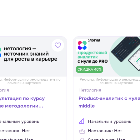
СКИДКА 40%
а. Информация о рекламодателе по
Реклама. Информация о рекламода
ссылке на карточке
ссылке на карточке
огия
Нетология
ультация по курсу
Product-аналитик с нуля
ие методологии
middle
ботки: Scrum, Kanban,
рение изменений
ачальный уровень
Начальный уровень
аставник: Нет
Наставник: Нет
ертификат: Нет
Сертификат: Нет