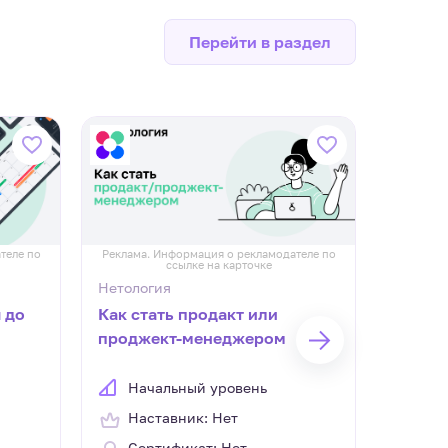
Перейти в раздел
СКИДКА 
теле по
Реклама. Информация о рекламодателе по
Реклама.
ссылке на карточке
Нетология
Skillbox
 до
Как стать продакт или
Профе
проджект-менеджером
анали
Начальный уровень
Нач
Наставник: Нет
Нас
Сертификат: Нет
Сер