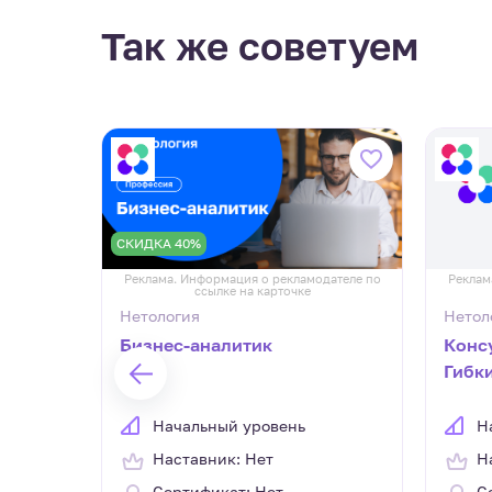
Так же советуем
СКИДКА 40%
дателе по
Реклама. Информация о рекламодателе по
Реклам
ссылке на карточке
Нетология
Нетол
ых IT-
Бизнес-аналитик
Конс
Гибк
разра
внед
Начальный уровень
Н
Наставник: Нет
Н
Сертификат: Нет
С