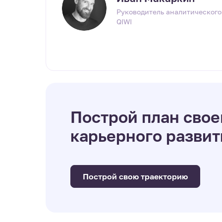
Руководитель аналитического 
QIWI
Построй план свое
карьерного развит
Построй свою траекторию