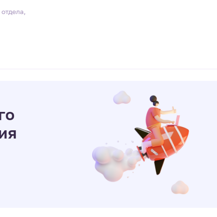
отдела,
го
ия