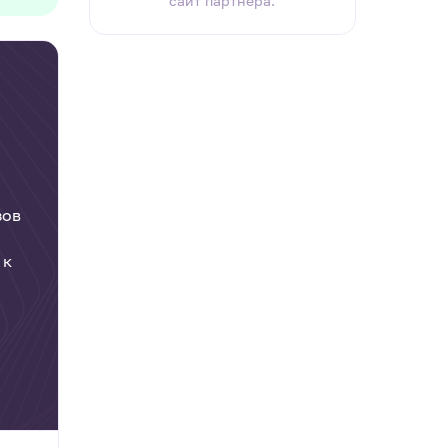
сайт партнера.
зов
 к