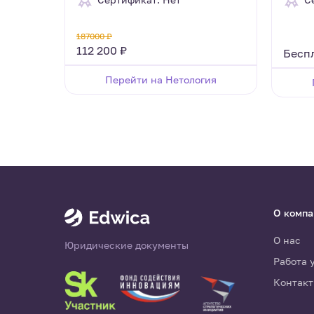
187000 ₽
112 200 ₽
Бесп
x
Перейти на Нетология
О комп
О нас
Юридические документы
Работа 
Контак