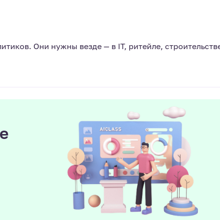
тиков. Они нужны везде — в IT, ритейле, строительств
е
ы