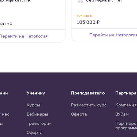
175000 ₽
105 000 ₽
латно
Перейти на Нетологи
Перейти на Нетология
ании
Ученику
Преподавателю
Партнера
Курсы
Разместить курс
Компания
у нас
Вебинары
Оферта
ВУЗам
ты
Траектория
Партнерс
программ
Оферта