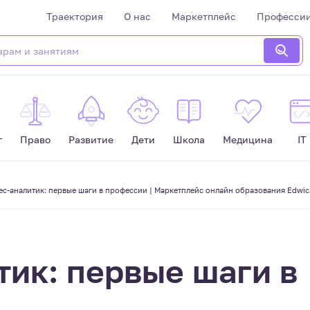
Траектория
О нас
Маркетплейс
Професси
г
Право
Развитие
Дети
Школа
Медицина
IT
ес-аналитик: первые шаги в профессии | Маркетплейс онлайн образования Edwic
тик: первые шаги в