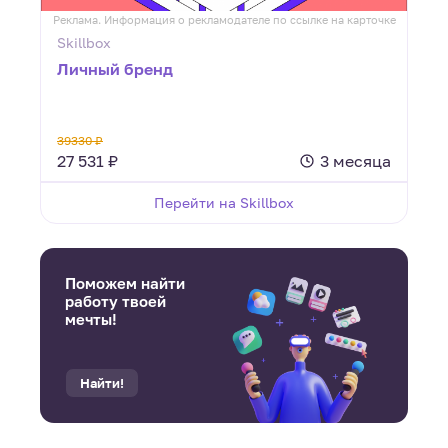
Реклама. Информация о рекламодателе по ссылке на карточке
Skillbox
Личный бренд
39330 ₽
27 531 ₽
3 месяца
Перейти на Skillbox
Поможем найти
работу твоей
мечты!
Найти!