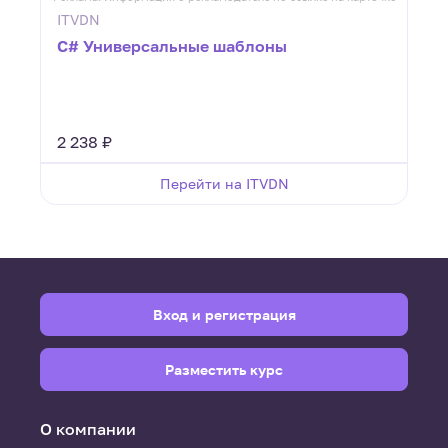
ITVDN
C# Универсальные шаблоны
2 238 ₽
Перейти на ITVDN
Вход и регистрация
Разместить курс
О компании