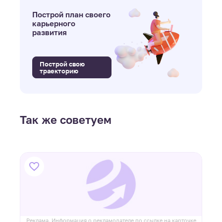
Построй план своего
карьерного
развития
Построй свою
траекторию
Так же советуем
ке
Реклама. Информация о рекламодателе по ссылке на карточке
Р