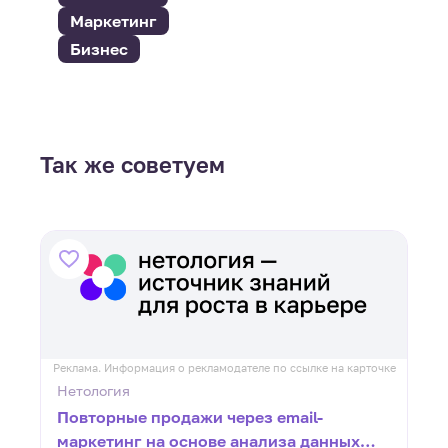
Маркетинг
Бизнес
Так же советуем
ке
Реклама. Информация о рекламодателе по ссылке на карточке
Р
Нетология
Повторные продажи через email-
маркетинг на основе анализа данных