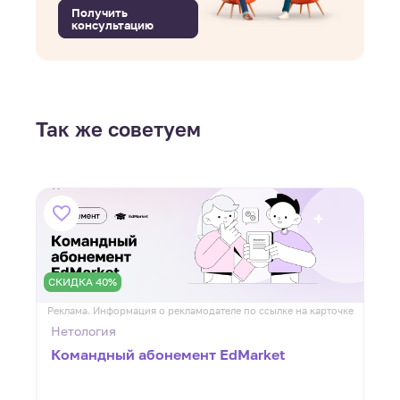
Получить
консультацию
Так же советуем
СКИДКА 40%
ке
Реклама. Информация о рекламодателе по ссылке на карточке
Р
Нетология
Командный абонемент EdMarket