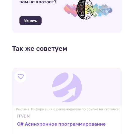
вам не хватает?
Узнать
Так же советуем
ке
Реклама. Информация о рекламодателе по ссылке на карточке
Р
ITVDN
C# Асинхронное программирование