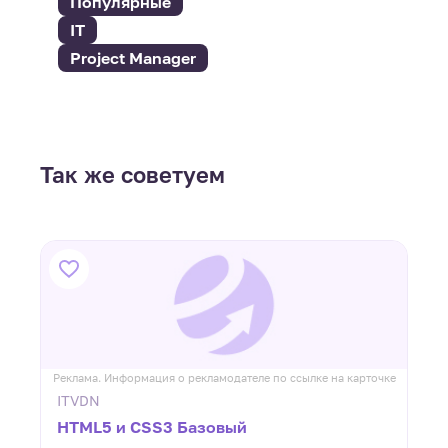
Популярные
IT
Project Manager
Так же советуем
ке
Реклама. Информация о рекламодателе по ссылке на карточке
Р
ITVDN
HTML5 и CSS3 Базовый