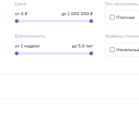
Цена
Тип программы
от
0 ₽
до
1 000 000 ₽
Платная
Длительность
Уровень сложн
от
1
недели
до
5.0
лет
Начальны