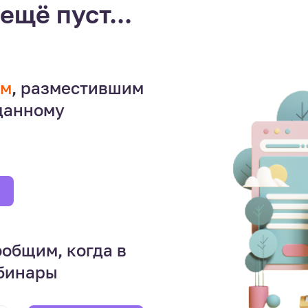
ещё пуст...
ем
, разместившим
 данному
ообщим, когда в
ебинары