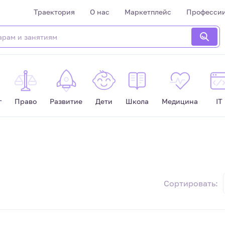
Траектория
О нас
Маркетплейс
Професси
г
Право
Развитие
Дети
Школа
Медицина
IT
Сортировать: