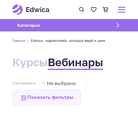
Открыть подменю
Категории
Главная
Edwica - маркетплейс, который ведёт к цели
Курсы
Вебинары
Не выбрано
Сортировать:
Показать фильтры