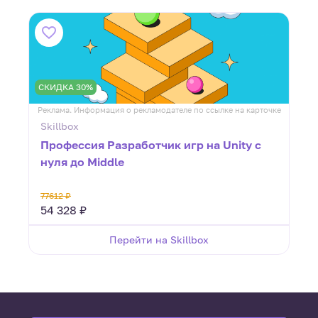
СКИДКА 30%
ке
Реклама. Информация о рекламодателе по ссылке на карточке
Р
Skillbox
Профессия Разработчик игр на Unity с
нуля до Middle
77612 ₽
а
54 328 ₽
Перейти на Skillbox