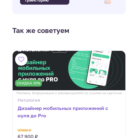
Так же советуем
СКИДКА 30%
ке
Реклама. Информация о рекламодателе по ссылке на карточке
Р
Нетология
Дизайнер мобильных приложений с
нуля до Pro
97000 ₽
в
67 900 ₽