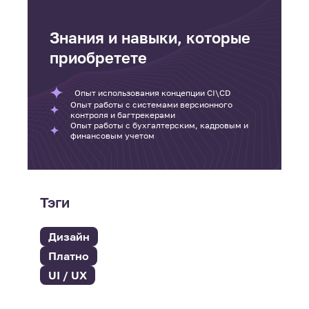
Знания и навыки, которые
приобретете
Опыт использования концепции CI\CD
Опыт работы с системами версионного
контроля и багтрекерами
Опыт работы с бухгалтерским, кадровым и
финансовым учетом
Тэги
Дизайн
Платно
UI / UX