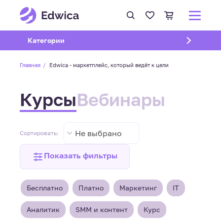
Открыть подменю
Категории
Главная
Edwica - маркетплейс, который ведёт к цели
Курсы
Вебинары
Не выбрано
Сортировать:
Показать фильтры
Бесплатно
Платно
Маркетинг
IT
Аналитик
SMM и контент
Курс