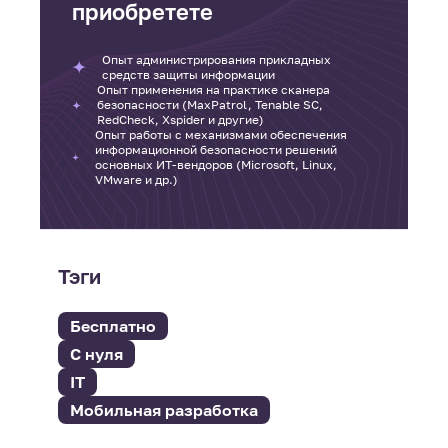
приобретете
Опыт администрирования прикладных
средств защиты информации
Опыт применения на практике сканера
безопасности (MaxPatrol, Tenable SC,
RedCheck, Xspider и другие)
Опыт работы с механизмами обеспечения
информационной безопасности решений
основных ИТ-вендоров (Microsoft, Linux,
VMware и др.)
Тэги
Бесплатно
С нуля
IT
Мобильная разработка