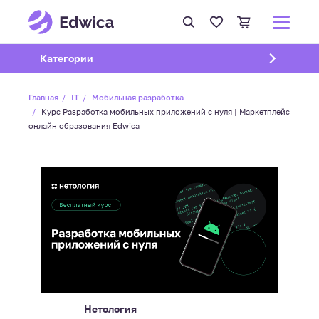
Открыть подменю
Категории
Главная
IT
Мобильная разработка
Курс Разработка мобильных приложений с нуля | Маркетплейс
онлайн образования Edwica
Нетология