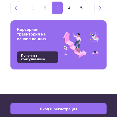
1
2
3
4
5
Карьерная
траектория на
основе данных
Получить
консультацию
Вход и регистрация